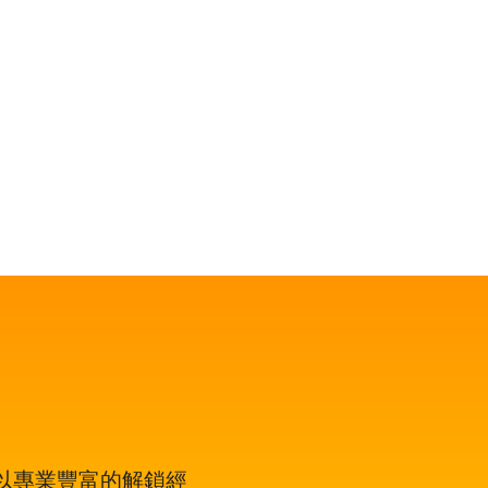
鎖、換鎖、電子鎖開鎖、夾萬開鎖、汽車開
禁開鎖服務等。遇到任何與門鎖有關的問
最穩健、最值得信賴、成功率 100% 的大
山開鎖，即時為於大圍的你開鎖解決問題。
且絕不坐地起價，並盡量以最快捷最專業的
，絕對是大圍開鎖的首選開鎖師傅。
，以專業豐富的解鎖經