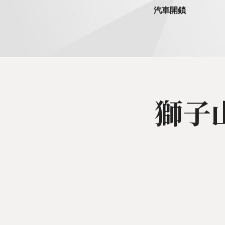
汽車開鎖
獅子