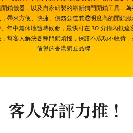
進開鎖儀器，以及自家研製的嶄新獨門開鎖工具，為
人，帶來方便、快捷、價錢公道兼透明度高的開鎖服
小時、年中無休地隨時候命，最快可在 30 分鐘內抵
法，幫客人解決各種門鎖煩惱，保證不成功不收費，
信譽的香港鎖匠品牌。
客人好評力推！