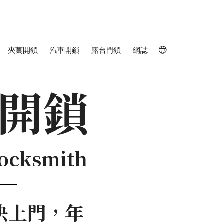
夾萬開鎖
汽車開鎖
露台門鎖
網誌

開鎖
Locksmith
快上門，年