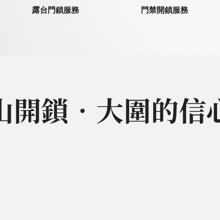
露台門鎖服務
門禁開鎖服務
山開鎖‧大圍的信