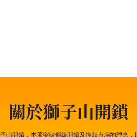
鎖類問題，服務包括開
鎖、露台門鎖服務、門
題，都可以放心找全香港
型專業鎖匠團隊——獅子
鎖匠服務專業有禮，而
開鎖方法。其誠實可靠
關於獅子山開鎖
年的獅子山開鎖，本著突破傳統開鎖及換鎖市場的理念