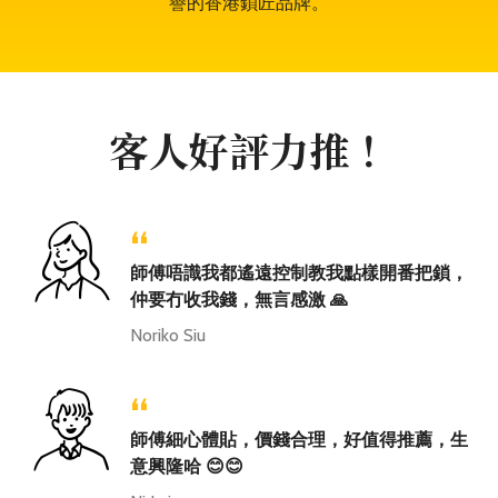
譽的香港鎖匠品牌。
客人好評力推！
“
師傅唔識我都遙遠控制教我點樣開番把鎖，
仲要冇收我錢，無言感激 🙏
Noriko Siu
“
師傅細心體貼，價錢合理，好值得推薦，生
意興隆哈 😊😊