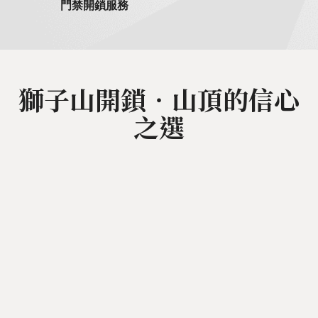
門禁開鎖服務
獅子山開鎖‧山頂的信心
之選