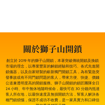
門鎖服務、門禁開鎖服務等。遇到任何與門鎖有關的問
題，都可以放心找全香港最穩健、最值得信賴、成功率
100% 的大型專業鎖匠團隊——獅子山開鎖，即時為於山
頂的你開鎖解決問題。鎖匠服務專業有禮，而且絕不坐地
起價，並盡量以最快捷最專業的開鎖方法。其誠實可靠，
絕對是山頂開鎖的首選開鎖師傅。
關於獅子山開鎖
創立於 2019 年的獅子山開鎖，本著突破傳統開鎖及換鎖
市場的理念，以專業豐富的解鎖經驗和技巧、各式先進開
鎖儀器，以及自家研製的嶄新獨門開鎖工具，為有緊急突
發事故或有不同門鎖問題的客人，帶來方便、快捷、價錢
公道兼透明度高的開鎖服務。獅子山開鎖的鎖匠團隊全日
24 小時、年中無休地隨時候命，最快可在 30 分鐘內抵達
客人所在地，以最快速度及無損開鎖方法，幫客人解決各
種門鎖煩惱，保證不成功不收費，是一家具實力和口碑信