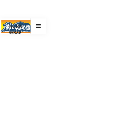
Tel. 558
55888