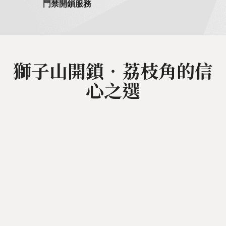
門禁開鎖服務
獅子山開鎖‧荔枝角的信
心之選