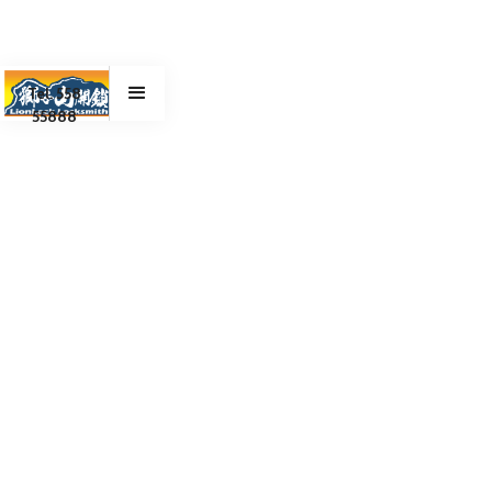
Tel. 558
55888