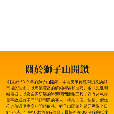
任何鎖類問題，服務包括開鎖、換鎖、電子鎖開鎖、夾萬
開鎖、汽車開鎖、露台門鎖服務、門禁開鎖服務等。遇到
任何與門鎖有關的問題，都可以放心找全香港最穩健、最
值得信賴、成功率 100% 的大型專業鎖匠團隊——獅子山
開鎖，即時為於堅尼地城的你開鎖解決問題。鎖匠服務專
業有禮，而且絕不坐地起價，並盡量以最快捷最專業的開
鎖方法。其誠實可靠，絕對是堅尼地城開鎖的首選開鎖師
傅。
關於獅子山開鎖
創立於 2019 年的獅子山開鎖，本著突破傳統開鎖及換鎖
市場的理念，以專業豐富的解鎖經驗和技巧、各式先進開
鎖儀器，以及自家研製的嶄新獨門開鎖工具，為有緊急突
發事故或有不同門鎖問題的客人，帶來方便、快捷、價錢
公道兼透明度高的開鎖服務。獅子山開鎖的鎖匠團隊全日
24 小時、年中無休地隨時候命，最快可在 30 分鐘內抵達