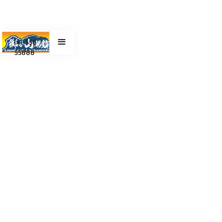
Tel. 558
55888