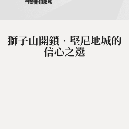
門禁開鎖服務
獅子山開鎖‧堅尼地城的
信心之選