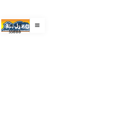
Tel. 558
55888