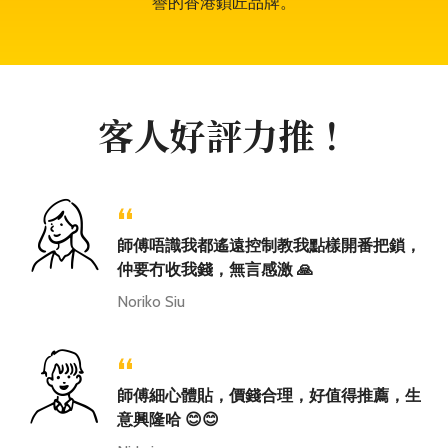
譽的香港鎖匠品牌。
客人好評力推！
“
師傅唔識我都遙遠控制教我點樣開番把鎖，
仲要冇收我錢，無言感激 🙏
Noriko Siu
“
師傅細心體貼，價錢合理，好值得推薦，生
意興隆哈 😊😊