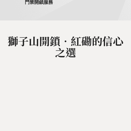
門禁開鎖服務
獅子山開鎖‧紅磡的信心
之選