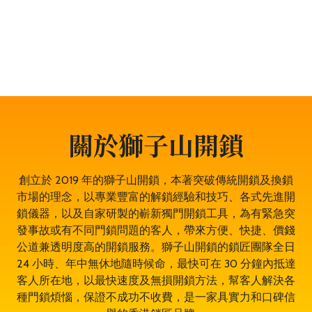
門鎖服務、門禁開鎖服務等。遇到任何與門鎖有關的問
題，都可以放心找全香港最穩健、最值得信賴、成功率
100% 的大型專業鎖匠團隊——獅子山開鎖，即時為於紅
磡的你開鎖解決問題。鎖匠服務專業有禮，而且絕不坐地
起價，並盡量以最快捷最專業的開鎖方法。其誠實可靠，
絕對是紅磡開鎖的首選開鎖師傅。
關於獅子山開鎖
創立於 2019 年的獅子山開鎖，本著突破傳統開鎖及換鎖
市場的理念，以專業豐富的解鎖經驗和技巧、各式先進開
鎖儀器，以及自家研製的嶄新獨門開鎖工具，為有緊急突
發事故或有不同門鎖問題的客人，帶來方便、快捷、價錢
公道兼透明度高的開鎖服務。獅子山開鎖的鎖匠團隊全日
24 小時、年中無休地隨時候命，最快可在 30 分鐘內抵達
客人所在地，以最快速度及無損開鎖方法，幫客人解決各
種門鎖煩惱，保證不成功不收費，是一家具實力和口碑信